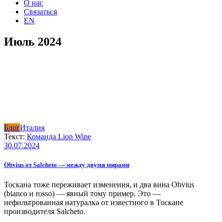
О нас
Связаться
EN
Июль 2024
Блог
Италия
Текст:
Команда Lion Wine
30.07.2024
Obvius от Salcheto — между двумя мирами
Тоскана тоже переживает изменения, и два вина Obvius
(bianco и rosso) — явный тому пример. Это —
нефильтрованная натуралка от известного в Тоскане
производителя Salcheto.