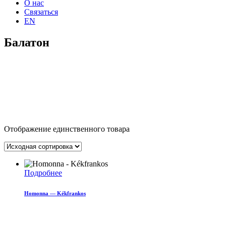
О нас
Связаться
EN
Балатон
Отображение единственного товара
Подробнее
Homonna — Kékfrankos
Прокрутка
вверх