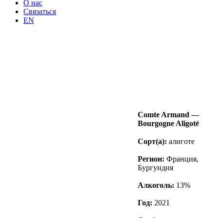
О нас
Связаться
EN
Comte Armand —
Bourgogne Aligoté
Сорт(а):
алиготе
Регион:
Франция,
Бургундия
Алкоголь:
13%
Год:
2021