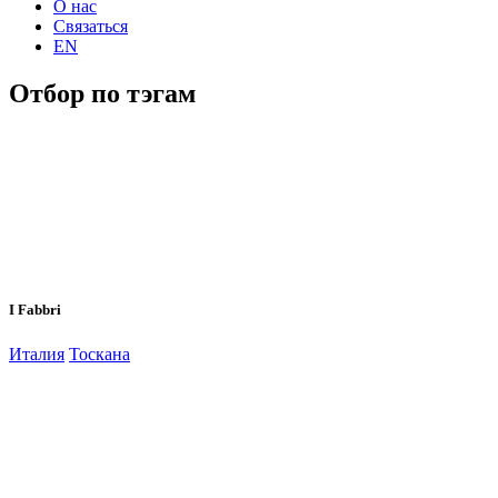
О нас
Связаться
EN
Отбор по тэгам
I Fabbri
Италия
Тоскана
Прокрутка
вверх