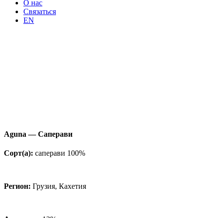
О нас
Связаться
EN
Aguna — Саперави
Сорт
(а
):
саперави 100%
Регион:
Грузия, Кахетия