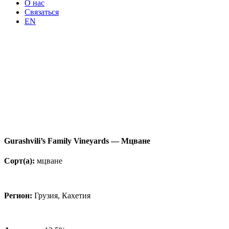
О нас
Связаться
EN
Gurashvili’s Family Vineyards — Мцване
Сорт
(а
):
мцване
Регион:
Грузия, Кахетия