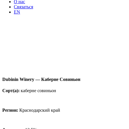
О нас
Связаться
EN
Dubinin Winery — Каберне Совиньон
Сорт(а):
каберне совиньон
Регион:
Краснодарский край