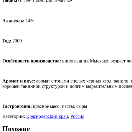
Почвы:
известняково-мергелевые
Алкоголь:
14%
Год:
2009
Особенности производства:
виноградник Мысхако, возраст лоз
Аромат и вкус:
аромат с тонами спелых черных ягод, ванили,
хорошей танинной структурой и долгим выразительным после
Гастрономия:
красное мясо, пасты, сыры
Категории:
Краснодарский край
,
Россия
Похожие