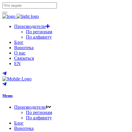
Производители
По регионам
По алфавиту
Блог
Винотека
О нас
Связаться
EN
Меню
Производители
По регионам
По алфавиту
Блог
Винотека