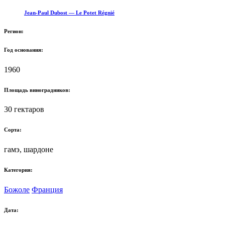
Jean-Paul Dubost — Le Potet Régnié
Регион:
Год основания:
1960
Площадь виноградников:
30 гектаров
Сорта:
гамэ, шардоне
Категория:
Божоле
Франция
Дата: