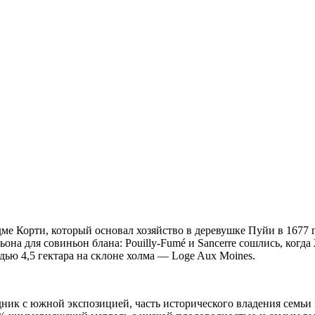
дме Корти, который основал хозяйство в деревушке Пуйи в 1677
ьона для совиньон блана: Pouilly-Fumé и Sancerre сошлись, ког
ью 4,5 гектара на склоне холма — Loge Aux Moines.
ик с южной экспозицией, часть исторического владения семьи 