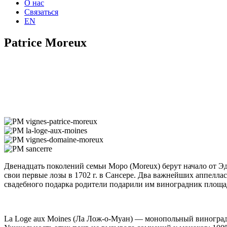
О нас
Связаться
EN
Patrice Moreux
Двенадцать поколений семьи Моро (Moreux) берут начало от Э
свои первые лозы в 1702 г. в Сансере. Два важнейших аппеллас
свадебного подарка родители подарили им виноградник площад
La Loge aux Moines (Ла Лож-о-Муан) — монопольный виноградн