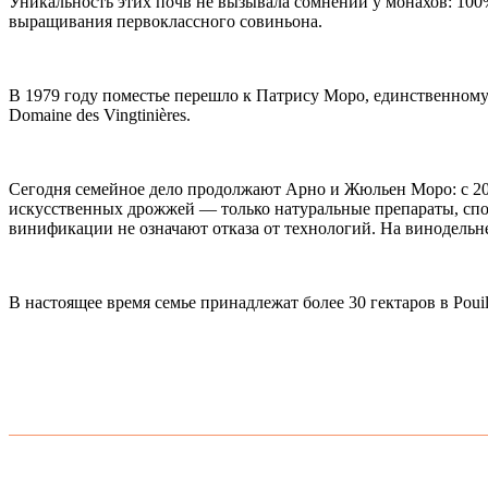
Уникальность этих почв не вызывала сомнений у монахов: 10
выращивания первоклассного совиньона.
В 1979 году поместье перешло к Патрису Моро, единственном
Domaine des Vingtinières.
Сегодня семейное дело продолжают Арно и Жюльен Моро: с 200
искусственных дрожжей — только натуральные препараты, спо
винификации не означают отказа от технологий. На винодельне
В настоящее время семье принадлежат более 30 гектаров в Pouil