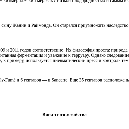
0% киммериджский мергель с низкой плодородностью и самым вы
у сыну Жанин и Раймонда. Он старался приумножить наследство.
9 и 2011 годов соответственно. Их философия проста: природа
нтанная ферментация и уважение к терруару. Однако следовани
, к примеру, используется пневматический пресс и контроль те
ly-Fumé и 6 гектаров — в Sancerre. Еще 35 гектаров расположены
Вина этого хозяйства