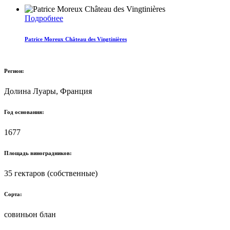
Подробнее
Patrice Moreux Château des Vingtinières
Регион:
Долина Луары, Франция
Год основания:
1677
Площадь виноградников:
35 гектаров (собственные)
Сорта:
совиньон блан