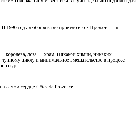
соким содержанием известняка в Пуйи идеально подходит для
 В 1996 году любопытство привело его в Прованс — в
 — королева, лоза — храм. Никакой химии, никаких
е лунному циклу и минимальное вмешательство в процесс
мпературы.
 в самом сердце Côtes de Provence.