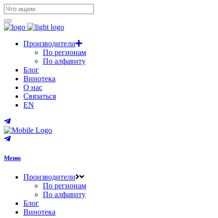
Производители
По регионам
По алфавиту
Блог
Винотека
О нас
Связаться
EN
Меню
Производители
По регионам
По алфавиту
Блог
Винотека