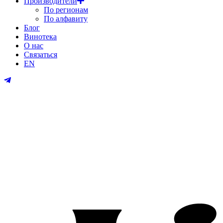
Производители
По регионам
По алфавиту
Блог
Винотека
О нас
Связаться
EN