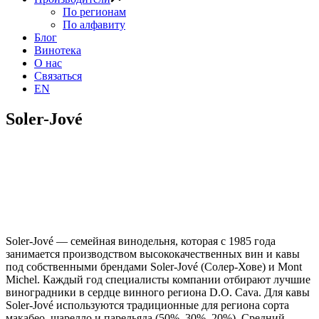
По регионам
По алфавиту
Блог
Винотека
О нас
Связаться
EN
Soler-Jové
Soler-Jové — семейная винодельня, которая с 1985 года
занимается производством высококачественных вин и кавы
под собственными брендами Soler-Jové (Солер-Хове) и Mont
Michel. Каждый год специалисты компании отбирают лучшие
виноградники в сердце винного региона D.O. Cava. Для кавы
Soler-Jové используются традиционные для региона сорта
макабео, щарелло и парельяда (50%, 30%, 20%). Средний