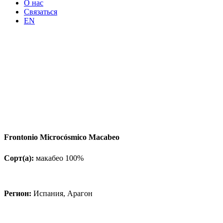
О нас
Связаться
EN
Frontonio Microcósmico Macabeo
Сорт(а):
макабео 100%
Регион:
Испания, Арагон