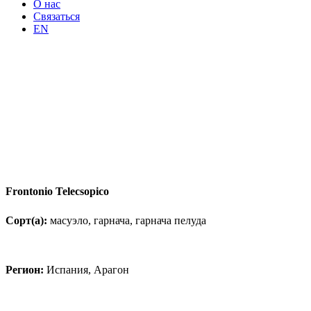
О нас
Связаться
EN
Frontonio Telecsopico
Сорт(а):
масуэло, гарнача, гарнача пелуда
Регион:
Испания, Арагон