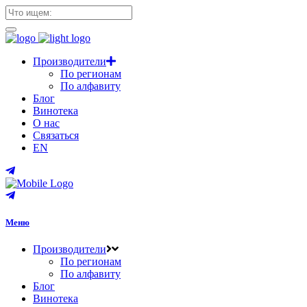
Производители
По регионам
По алфавиту
Блог
Винотека
О нас
Связаться
EN
Меню
Производители
По регионам
По алфавиту
Блог
Винотека