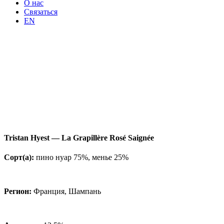
О нас
Связаться
EN
Tristan Hyest — La Grapillère Rosé Saignée
Сорт(а):
пино нуар 75%, менье 25%
Регион:
Франция, Шампань