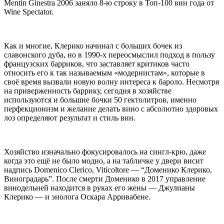
Mentin Ginestra 2006 заняло 8-ю строку в Топ-100 вин года от
Wine Spectator.
Как и многие, Клерико начинал с больших бочек из
славонского дуба, но в 1990-х переосмыслил подход в пользу
французских барриков, что заставляет критиков часто
относить его к так называемым «модернистам», которые в
своё время вызвали новую волну интереса к бароло. Несмотря
на приверженность баррику, сегодня в хозяйстве
используются и большие бочки 50 гектолитров, именно
перфекционизм и желание делать вино с абсолютно здоровых
лоз определяют результат и стиль вин.
Хозяйство изначально фокусировалось на сингл-крю, даже
когда это ещё не было модно, а на табличке у двери висит
надпись Domenico Clerico, Viticoltore — “Доменико Клерико,
Виноградарь”. После смерти Доменико в 2017 управление
винодельней находится в руках его жены — Джулианы
Клерико — и энолога Оскара Арривабене.