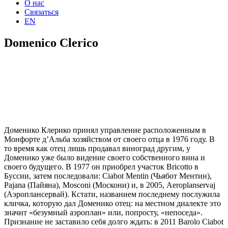
О нас
Связаться
EN
Domenico Clerico
Доменико Клерико принял управление расположенным в
Монфорте д’Альба хозяйством от своего отца в 1976 году. В
то время как отец лишь продавал виноград другим, у
Доменико уже было видение своего собственного вина и
своего будущего. В 1977 он приобрел участок Bricotto в
Буссии, затем последовали: Ciabot Mentin (Чьябот Ментин),
Pajana (Пайяна), Mosconi (Москони) и, в 2005, Aeroplanservaj
(Аэроплансервай). Кстати, названием последнему послужила
кличка, которую дал Доменико отец: на местном диалекте это
значит «безумный аэроплан» или, попросту, «непоседа».
Признание не заставило себя долго ждать: в 2011 Barolo Ciabot