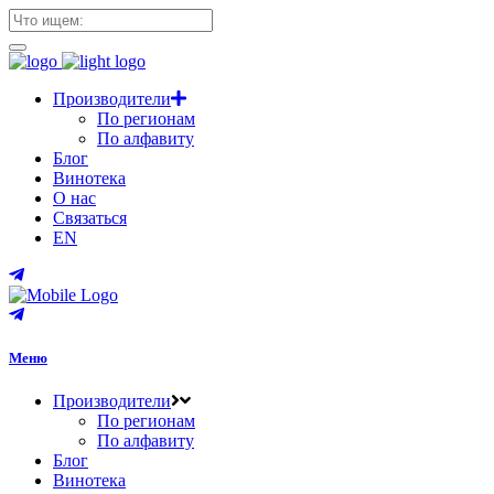
Производители
По регионам
По алфавиту
Блог
Винотека
О нас
Связаться
EN
Меню
Производители
По регионам
По алфавиту
Блог
Винотека