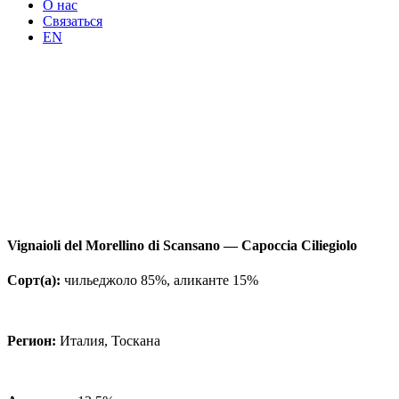
О нас
Связаться
EN
Vignaioli del Morellino di Scansano — Capoccia Ciliegiolo
Сорт(а):
чильеджоло 85%, аликанте 15%
Регион:
Италия, Тоскана