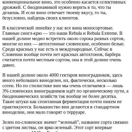
конвенциональное вино, это особенно касается селективных
дрожжей. С биодинамикой нужно верить в то, что ты
делаешь. И если вино отвечает твоему вкусу, то ты,
безусловно, найдешь своих клиентов.
В классической линейке у нас все вина моносортовые.
Главные сингл-крю — это наши Rebula и Rebula Extreme. В
нашей долине модно встретить около сорока разных сортов,
многие из них — автохтонные словенские, особенно белые.
Среди красных у нас есть и международные. Сейчас в
Словении вообще почти нет красных автохтонов, барбера
считается почти местным сортом, она в этой долине очень
давно.
В нашей долине около 4000 гектаров виноградников, здесь
много небольших виноделен, их, фактически, несколько
сотен. Но по стилистике вин мы очень отличаемся — лишь
3% словенских виноградников идёт по органическому пути, а
биодинамических хозяйств так вообще не более десятка.
Такие штуки как спонтанная ферментация почти никем не
практикуются. Большинство вин делаются в стандартном
виноделии, они мало говорят о терруаре.
Зелен по-словенски значит “зеленый”, название сорта связано
с цветом листвы, он ярко-зеленый. Этот сорт впервые