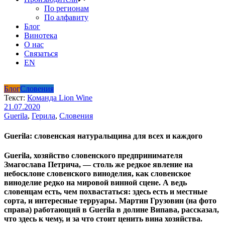
По регионам
По алфавиту
Блог
Винотека
О нас
Связаться
EN
Блог
Словения
Текст:
Команда Lion Wine
21.07.2020
Guerila
,
Герила
,
Словения
Guerila: словенская натуральщина для всех и каждого
Guerila, хозяйство словенского предпринимателя
Змагослава Петрича, — столь же редкое явление на
небосклоне словенского виноделия, как словенское
виноделие редко на мировой винной сцене. А ведь
словенцам есть, чем похвастаться: здесь есть и местные
сорта, и интересные терруары. Мартин Грузовин (на фото
справа) работающий в Guerila в долине Випава, рассказал,
что здесь к чему, и за что стоит ценить вина хозяйства.