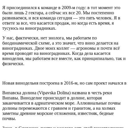
Я присоединился к команде в 2009-м году: в тот момент это
были лишь 2 гектара, а сейчас их все 20. Мы постепенно
развиваемся, и вся команда сегодня — это пять человек. Я в
ответе за все, что касается продаж, но когда есть время, я
тусуюсь на виноградниках.
У нас, фактически, нет энолога, мы работаем по
биодинамической схеме, а это значит, что вино делается на
виноградниках. Двое моих коллег — агрономы и почти всё
время проводят на виноградниках. Когда дела касается
виноделия, мы работаем все вместе, как принципиально, так и
физически.
Новая винодельня построена в 2016-м, но сам проект начался в 
Випавска долина (Vipavska Dolina) названа в честь реки
Випавы. Виноделие происходит в долине, которая
заканчивается в адриатическом море. Аллювиальные почвы
долины перемежаются с гравием и гранитом, а на холмах
заметны древние морские отложения, известняк, бедные
почвы.