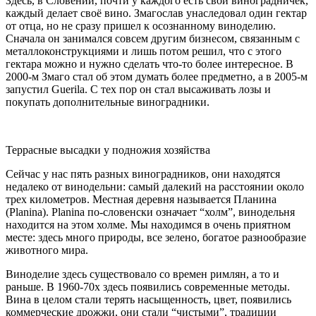
Здесь, в Словении, почти у каждого есть свой виноградничек,
каждый делает своё вино. Змагослав унаследовал один гектар
от отца, но не сразу пришел к осознанному виноделию.
Сначала он занимался совсем другим бизнесом, связанным с
металлоконструкциями и лишь потом решил, что с этого
гектара можно и нужно сделать что-то более интересное. В
2000-м Змаго стал об этом думать более предметно, а в 2005-м
запустил Guerila. С тех пор он стал высаживать лозы и
покупать дополнительные виноградники.
Террасные высадки у подножия хозяйства
Сейчас у нас пять разных виноградников, они находятся
недалеко от винодельни: самый далекий на расстоянии около
трех километров. Местная деревня называется Планина
(Planina). Planina по-словенски означает “холм”, винодельня
находится на этом холме. Мы находимся в очень приятном
месте: здесь много природы, все зелено, богатое разнообразие
животного мира.
Виноделие здесь существовало со времен римлян, а то и
раньше. В 1960-70х здесь появились современные методы.
Вина в целом стали терять насыщенность, цвет, появились
коммерческие дрожжи, они стали “чистыми”, традиции