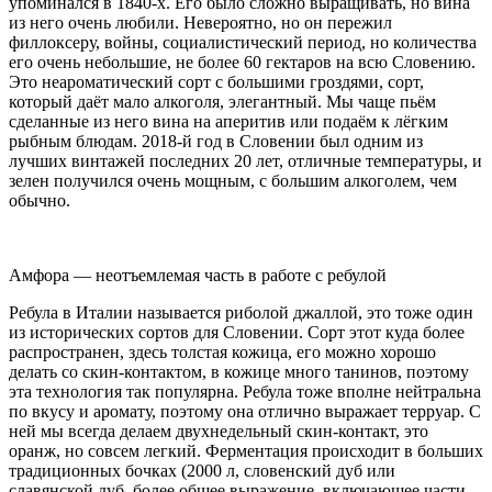
упоминался в 1840-х. Его было сложно выращивать, но вина
из него очень любили. Невероятно, но он пережил
филлоксеру, войны, социалистический период, но количества
его очень небольшие, не более 60 гектаров на всю Словению.
Это неароматический сорт с большими гроздями, сорт,
который даёт мало алкоголя, элегантный. Мы чаще пьём
сделанные из него вина на аперитив или подаём к лёгким
рыбным блюдам. 2018-й год в Словении был одним из
лучших винтажей последних 20 лет, отличные температуры, и
зелен получился очень мощным, с большим алкоголем, чем
обычно.
Амфора — неотъемлемая часть в работе с ребулой
Ребула в Италии называется риболой джаллой, это тоже один
из исторических сортов для Словении. Сорт этот куда более
распространен, здесь толстая кожица, его можно хорошо
делать со скин-контактом, в кожице много танинов, поэтому
эта технология так популярна. Ребула тоже вполне нейтральна
по вкусу и аромату, поэтому она отлично выражает терруар. С
ней мы всегда делаем двухнедельный скин-контакт, это
оранж, но совсем легкий. Ферментация происходит в больших
традиционных бочках (2000 л, словенский дуб или
славянской дуб, более общее выражение, включающее части