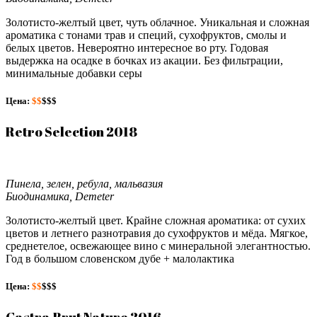
Золотисто-желтый цвет, чуть облачное. Уникальная и сложная
ароматика с тонами трав и специй, сухофруктов, смолы и
белых цветов. Невероятно интересное во рту. Годовая
выдержка на осадке в бочках из акации. Без фильтрации,
минимальные добавки серы
Цена:
$$
$$$
Retro Selection 2018
Пинела, зелен, ребула, мальвазия
Биодинамика, Demeter
Золотисто-желтый цвет. Крайне сложная ароматика: от сухих
цветов и летнего разнотравия до сухофруктов и мёда. Мягкое,
среднетелое, освежающее вино с минеральной элегантностью.
Год в большом словенском дубе + малолактика
Цена:
$$
$$$
Castra Brut Nature 2016