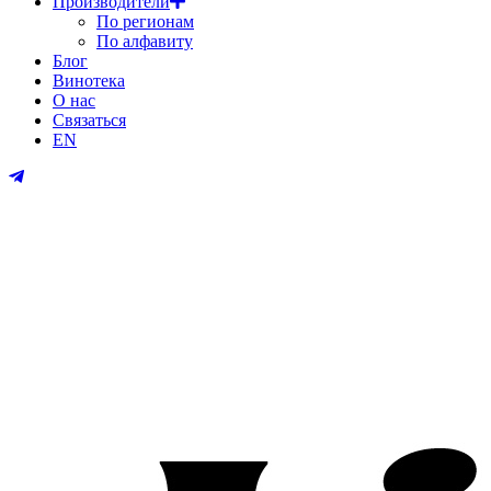
Производители
По регионам
По алфавиту
Блог
Винотека
О нас
Связаться
EN