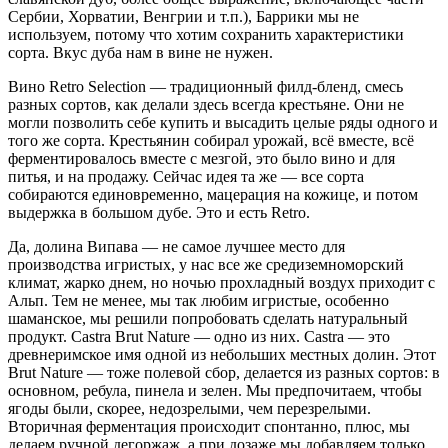
Сербии, Хорватии, Венгрии и т.п.), Баррики мы не
используем, потому что хотим сохранить характеристики
сорта. Вкус дуба нам в вине не нужен.
Вино Retro Selection — традиционный филд-бленд, смесь
разных сортов, как делали здесь всегда крестьяне. Они не
могли позволить себе купить и высадить целые ряды одного и
того же сорта. Крестьянин собирал урожай, всё вместе, всё
ферментировалось вместе с мезгой, это было вино и для
питья, и на продажу. Сейчас идея та же — все сорта
собираются единовременно, мацерация на кожице, и потом
выдержка в большом дубе. Это и есть Retro.
Да, долина Випава — не самое лучшее место для
производства игристых, у нас все же средиземноморский
климат, жарко днем, но ночью прохладный воздух приходит с
Альп. Тем не менее, мы так любим игристые, особенно
шаманское, мы решили попробовать сделать натуральный
продукт. Castra Brut Nature — одно из них. Castra — это
древнеримское имя одной из небольших местных долин. Этот
Brut Nature — тоже полевой сбор, делается из разных сортов: в
основном, ребула, пинела и зелен. Мы предпочитаем, чтобы
ягоды были, скорее, недозрелыми, чем перезрелыми.
Вторичная ферментация происходит спонтанно, плюс, мы
делаем ручной дегоржаж, а при дозаже мы добавляем только