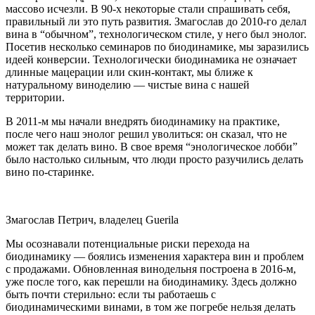
массово исчезли. В 90-х некоторые стали спрашивать себя,
правильный ли это путь развития. Змагослав до 2010-го делал
вина в “обычном”, технологическом стиле, у него был энолог.
Посетив несколько семинаров по биодинамике, мы заразились
идеей конверсии. Технологически биодинамика не означает
длинные мацерации или скин-контакт, мы ближе к
натуральному виноделию — чистые вина с нашей
территории.
В 2011-м мы начали внедрять биодинамику на практике,
после чего наш энолог решил уволиться: он сказал, что не
может так делать вино. В свое время “энологическое лобби”
было настолько сильным, что люди просто разучились делать
вино по-старинке.
Змагослав Петрич, владелец Guerila
Мы осознавали потенциальные риски перехода на
биодинамику — боялись изменения характера вин и проблем
с продажами. Обновленная винодельня построена в 2016-м,
уже после того, как перешли на биодинамику. Здесь должно
быть почти стерильно: если ты работаешь с
биодинамическими винами, в том же погребе нельзя делать