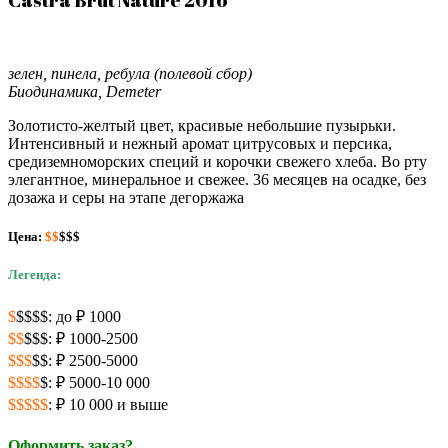
зелен, пинела, ребула (полевой сбор)
Биодинамика, Demeter
Золотисто-желтый цвет, красивые небольшие пузырьки.
Интенсивный и нежный аромат цитрусовых и персика,
средиземноморских специй и корочки свежего хлеба. Во рту
элегантное, минеральное и свежее. 36 месяцев на осадке, без
дозажа и серы на этапе дегоржажа
Цена:
$$
$$$
Легенда:
$
$$$$: до ₽ 1000
$$
$$$: ₽ 1000-2500
$$$
$$: ₽ 2500-5000
$$$$
$: ₽ 5000-10 000
$$$$$
: ₽ 10 000 и выше
Оформить заказ?