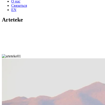
О нас
Связаться
EN
Arteteke