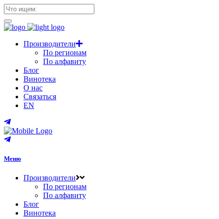
Производители
По регионам
По алфавиту
Блог
Винотека
О нас
Связаться
EN
Меню
Производители
По регионам
По алфавиту
Блог
Винотека