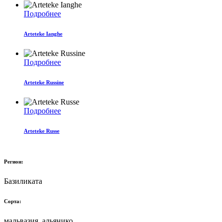
Подробнее
Arteteke Ianghe
Подробнее
Arteteke Russine
Подробнее
Arteteke Russe
Регион:
Базиликата
Сорта:
мальвазия, альянико