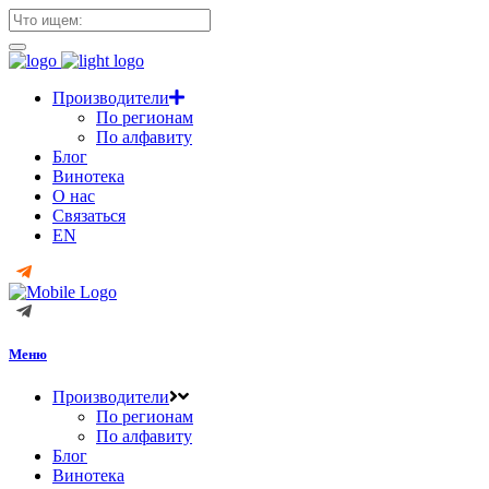
Производители
По регионам
По алфавиту
Блог
Винотека
О нас
Связаться
EN
Меню
Производители
По регионам
По алфавиту
Блог
Винотека