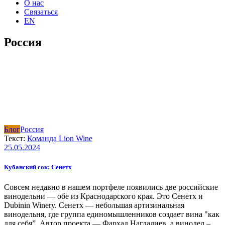
О нас
Связаться
EN
Россия
Блог
Россия
Текст:
Команда Lion Wine
25.05.2024
Кубанский сок: Сенетх
Совсем недавно в нашем портфеле появились две российские
винодельни — обе из Краснодарского края. Это Сенетх и
Dubinin Winery. Сенетх — небольшая артизинальная
винодельня, где группа единомышленников создает вина "как
для себя”. Автор проекта — Фархад Нагдалиев, а винодел –