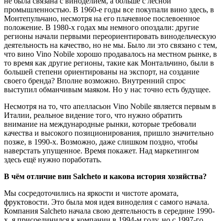
не была связана с виноделием, а больше с лесной
промышленностью. В 1960-е годы все покупали вино здесь, в
Монтепульчано, несмотря на его плачевное послевоенное
положение. В 1980-х годах мы немного опоздали: другие
регионы начали первыми переориентировать винодельческую
деятельность на качество, но не мы. Было ли это связано с тем,
что вино Vino Nobile хорошо продавалось на местном рынке, в
то время как другие регионы, такие как Монтальчино, были в
большей степени ориентированы на экспорт, на создание
своего бренда? Вполне возможно. Внутренний спрос
выступил обманчивым маяком. Но у нас точно есть будущее.
Несмотря на то, что апелласьон Vino Nobile является первым в
Италии, реальное видение того, что нужно обратить
внимание на международные рынки, которые требовали
качества и высокого позиционирования, пришло значительно
позже, в 1990-х. Возможно, даже слишком поздно, чтобы
наверстать упущенное. Время покажет. Над маркетингом
здесь ещё нужно поработать.
В чём отличие вин Salcheto и какова история хозяйства?
Мы сосредоточились на яркости и чистоте аромата,
фруктовости. Это была моя идея виноделия с самого начала.
Компания Salcheto начала свою деятельность в середине 1990-
х, я присоединился к компании в 1994-м году, но с 1997-го