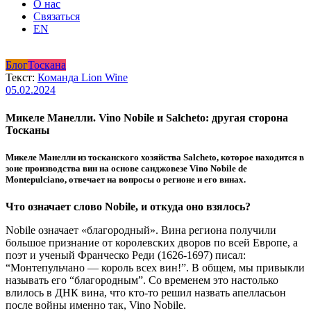
О нас
Связаться
EN
Блог
Тоскана
Текст:
Команда Lion Wine
05.02.2024
Микеле Манелли. Vino Nobile и Salcheto: другая сторона
Тосканы
Микеле Манелли из тосканского хозяйства Salcheto, которое находится в
зоне производства вин на основе санджовезе Vino Nobile de
Montepulciano, отвечает на вопросы о регионе и его винах.
Что означает слово Nobile, и откуда оно взялось?
Nobile означает «благородный». Вина региона получили
большое признание от королевских дворов по всей Европе, а
поэт и ученый Франческо Реди (1626-1697) писал:
“Монтепульчано — король всех вин!”. В общем, мы привыкли
называть его “благородным”. Со временем это настолько
влилось в ДНК вина, что кто-то решил назвать апелласьон
после войны именно так, Vino Nobile.