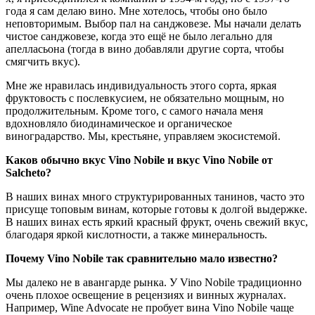
года я сам делаю вино. Мне хотелось, чтобы оно было
неповторимым. Выбор пал на санджовезе. Мы начали делать
чистое санджовезе, когда это ещё не было легально для
апелласьона (тогда в вино добавляли другие сорта, чтобы
смягчить вкус).
Мне же нравилась индивидуальность этого сорта, яркая
фруктовость с послевкусием, не обязательно мощным, но
продолжительным. Кроме того, с самого начала меня
вдохновляло биодинамическое и органическое
виноградарство. Мы, крестьяне, управляем экосистемой.
Каков обычно вкус Vino Nobile и вкус Vino Nobile от
Salcheto?
В наших винах много структурированных танинов, часто это
присуще топовым винам, которые готовы к долгой выдержке.
В наших винах есть яркий красный фрукт, очень свежий вкус,
благодаря яркой кислотности, а также минеральность.
Почему Vino Nobile так сравнительно мало известно?
Мы далеко не в авангарде рынка. У Vino Nobile традиционно
очень плохое освещение в рецензиях и винных журналах.
Например, Wine Advocate не пробует вина Vino Nobile чаще