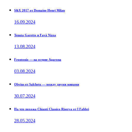
S&X 2017 от Domaine Henri Milan
16.09.2024
Tenuta Garetto и Favà Nizza
13.08.2024
Frontonio — на острие Арагона
03.08.2024
Obvius от Salcheto — между двумя мирами
30.07.2024
На что похожа Chianti Classico Riserva от I Fabbri
28.05.2024
Прокрутка