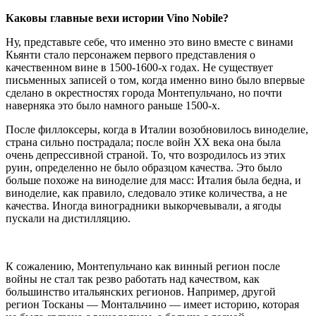
Каковы главные вехи истории Vino Nobile?
Ну, представьте себе, что именно это вино вместе с винами
Кьянти стало персонажем первого представления о
качественном вине в 1500-1600-х годах. Не существует
письменных записей о том, когда именно вино было впервые
сделано в окрестностях города Монтепульчано, но почти
наверняка это было намного раньше 1500-х.
После филлоксеры, когда в Италии возобновилось виноделие,
страна сильно пострадала; после войн XX века она была
очень депрессивной страной. То, что возродилось из этих
руин, определенно не было образцом качества. Это было
больше похоже на виноделие для масс: Италия была бедна, и
виноделие, как правило, следовало этике количества, а не
качества. Иногда виноградники выкорчевывали, а ягоды
пускали на дистилляцию.
К сожалению, Монтепульчано как винный регион после
войны не стал так резво работать над качеством, как
большинство итальянских регионов. Например, другой
регион Тосканы — Монтальчино — имеет историю, которая