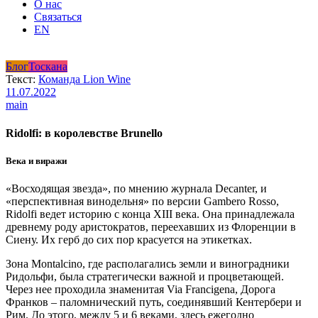
О нас
Связаться
EN
Блог
Тоскана
Текст:
Команда Lion Wine
11.07.2022
main
Ridolfi: в королевстве Brunello
Века и виражи
«Восходящая звезда», по мнению журнала Decanter, и
«перспективная винодельня» по версии Gambero Rosso,
Ridolfi ведет историю с конца XIII века. Она принадлежала
древнему роду аристократов, переехавших из Флоренции в
Сиену. Их герб до сих пор красуется на этикетках.
Зона Montalcino, где располагались земли и виноградники
Ридольфи, была стратегически важной и процветающей.
Через нее проходила знаменитая Via Francigena, Дорога
Франков – паломнический путь, соединявший Кентербери и
Рим. До этого, между 5 и 6 веками, здесь ежегодно