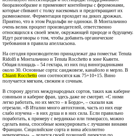
биоразнообразие и применяют контейнеры с феромонами,
которые сбивают с толку насекомых и предотвращают их
размножение. Ферментация проходит на диких дрожжах.
Приятно, что в этом Ридольфи не одиноки. В Монтальчино
очень велик процент производителей, ответственно
относящихся к своей земле, окружающей природе и будущему.
Идут разговоры о том, чтобы добавить органические
требования в правила апелласьона.
На сегодня производителю принадлежат два поместья: Tenuta
Ridolfi в Монтальчино и Tenuta Rocchetto в зоне Кьянти.
Общая площадь – 54 гектара, из них под виноградниками
около 30. Основные сорта: санджовезе, канайоло и мерло. В
Chianti Rocchetto
они соотносятся как 75+10+15. Вино
получается мягким, свежим и сочным.
В сторону других международных сортов, таких как каберне
совиньон и каберне фран, здесь даже не смотрят. «С ними
легко работать, но их место – в Бордо», – сказали как
отрезали. «В Италии много автохтонов, часть из них еще
слабо изучена – в них душа и в них сила. Если правильно
поработать, к примеру с вердиккьо или тиморассо, можно
сделать вина, способные конкурировать с лучшими винами
Франции. Сицилийские сорта и вина абсолютно
невероятны», – делится своей позицией директор по