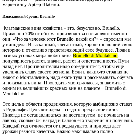
маркетингу Арбер Шабани.
Изысканный бродит Brunello
Флагманские вина хозяйства – это, безусловно, Brunello.
Примерно 70% от объема производства составляют именно
они. «Что за человек этот Brunello, какой он?» – спросили мы
у винодела. Изысканный, элегантный, хорошо знающий свою
историю и отчетливо представляющий свое будущее. Люди в
разных уголках мира любят вина
Brunello di Montalcino
,
популярность растет, значит, растет и ответственность. Пути
назад нет. Производителям надо объединиться, чтобы еще
увеличить славу своего региона. Если в каких-то странах не
знают о Монтальчино, надо ехать туда и рассказывать, обучать
и показывать вина. Проводить мастер-классы, знакомить с
одним из величайших красных вин на планете – Brunello di
Montalcino.
Это цель в области продвижения, которую амбициозно ставят
в Ридольфи. Цель винодела – создать прекрасное вино.
Никогда не останавливаться на достигнутом, не почивать на
лаврах, сколько бы наград и баллов его творения ни получали.
Каждый год отличается от предыдущего, и природа дает
урожай разного качества. Важно максимально полно