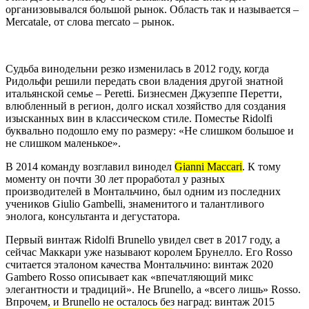
организовывался большой рынок. Область так и называется –
Mercatale, от слова mercato – рынок.
Судьба винодельни резко изменилась в 2012 году, когда
Ридольфи решили передать свои владения другой знатной
итальянской семье – Peretti. Бизнесмен Джузеппе Перетти,
влюбленный в регион, долго искал хозяйство для создания
изысканных вин в классическом стиле. Поместье Ridolfi
буквально подошло ему по размеру: «Не слишком большое и
не слишком маленькое».
В 2014 команду возглавил винодел
Gianni Maccari
. К тому
моменту он почти 30 лет проработал у разных
производителей в Монтальчино, был одним из последних
учеников Giulio Gambelli, знаменитого и талантливого
энолога, консультанта и дегустатора.
Первый винтаж Ridolfi Brunello увидел свет в 2017 году, а
сейчас Маккари уже называют королем Брунелло. Его Rosso
считается эталоном качества Монтальчино: винтаж 2020
Gambero Rosso описывает как «впечатляющий микс
элегантности и традиций». Не Brunello, а «всего лишь» Rosso.
Впрочем, и Brunello не осталось без наград: винтаж 2015