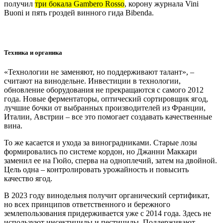
получил
три бокала Gambero Rosso
, корону журнала Vini
Buoni и пять гроздей винного гида Bibenda.
Техника и органика
«Технологии не заменяют, но поддерживают талант», –
считают на винодельне. Инвестиции в технологии,
обновление оборудования не прекращаются с самого 2012
года. Новые ферментаторы, оптический сортировщик ягод,
лучшие бочки от выбранных производителей из Франции,
Италии, Австрии – все это помогает создавать качественные
вина.
То же касается и ухода за виноградниками. Старые лозы
формировались по системе кордон, но Джанни Маккари
заменил ее на Гюйо, сперва на одноплечий, затем на двойной.
Цель одна – контролировать урожайность и повысить
качество ягод.
В 2023 году винодельня получит органический сертификат,
но всех принципов ответственного и бережного
землепользования придерживается уже с 2014 года. Здесь не
используют инсектициды и пестициды. Поддерживают