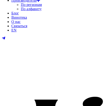
Производители
По регионам
По алфавиту
Блог
Винотека
О нас
Связаться
EN