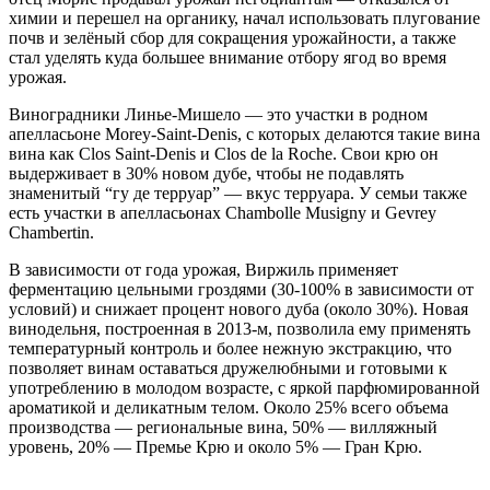
химии и перешел на органику, начал использовать плугование
почв и зелёный сбор для сокращения урожайности, а также
стал уделять куда большее внимание отбору ягод во время
урожая.
Виноградники Линье-Мишело — это участки в родном
апелласьоне Morey-Saint-Denis, с которых делаются такие вина
вина как Clos Saint-Denis и Clos de la Roche. Свои крю он
выдерживает в 30% новом дубе, чтобы не подавлять
знаменитый “гу де терруар” — вкус терруара. У семьи также
есть участки в апелласьонах Chambolle Musigny и Gevrey
Chambertin.
В зависимости от года урожая, Виржиль применяет
ферментацию цельными гроздями (30-100% в зависимости от
условий) и снижает процент нового дуба (около 30%). Новая
винодельня, построенная в 2013-м, позволила ему применять
температурный контроль и более нежную экстракцию, что
позволяет винам оставаться дружелюбными и готовыми к
употреблению в молодом возрасте, с яркой парфюмированной
ароматикой и деликатным телом. Около 25% всего объема
производства — региональные вина, 50% — вилляжный
уровень, 20% — Премье Крю и около 5% — Гран Крю.