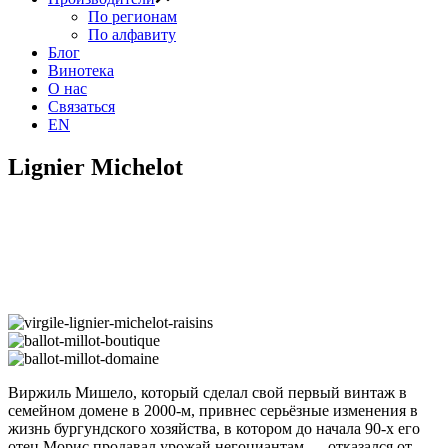
По регионам
По алфавиту
Блог
Винотека
О нас
Связаться
EN
Lignier Michelot
Виржиль Мишело, который сделал свой первый винтаж в
семейном домене в 2000-м, привнес серьёзные изменения в
жизнь бургундского хозяйства, в котором до начала 90-х его
отец Морис продавал урожай негоциантам — отказался от